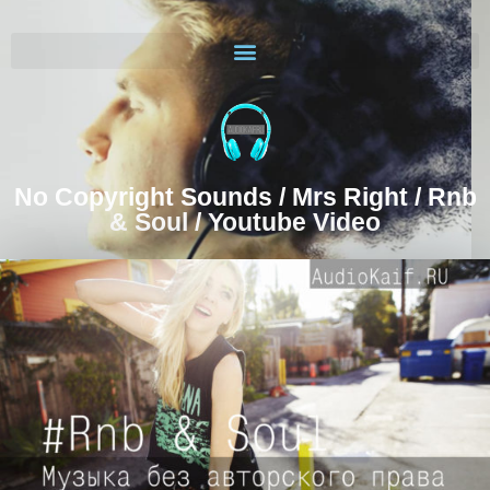
No Copyright Sounds / Mrs Right / Rnb
& Soul / Youtube Video