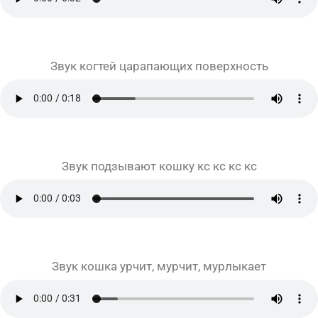
Звук когтей царапающих поверхность
Звук подзывают кошку кс кс кс кс
Звук кошка урчит, мурчит, мурлыкает