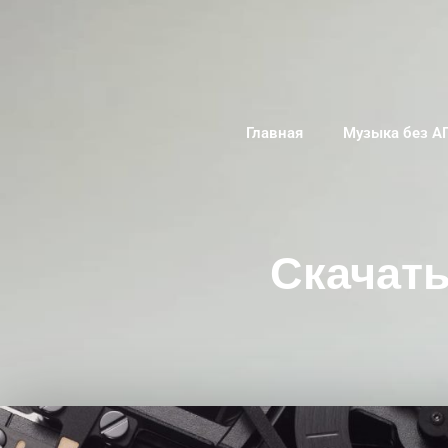
Главная
Музыка без А
Скачать