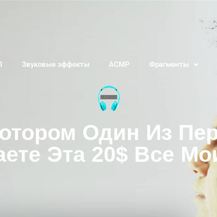
П
Звуковые эффекты
АСМР
Фрагменты
Котором Один Из Пе
ете Эта 20$ Все Мо