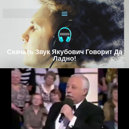
Скачать Звук Якубович Говорит Да
Ладно!