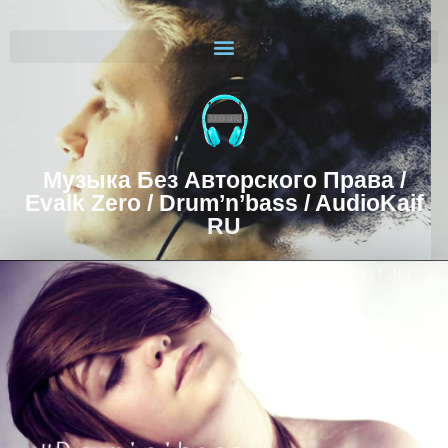
Музыка Без Авторского Права /
Evalk Zero / Drum’n’bass / AudioKaif
RU