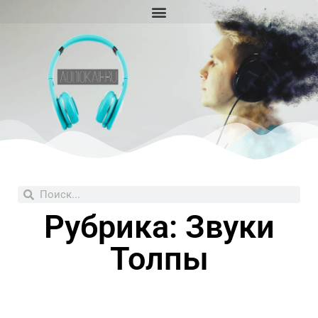
Перейти
к
содержимому
Поиск
Поиск
Рубрика: Звуки
Толпы