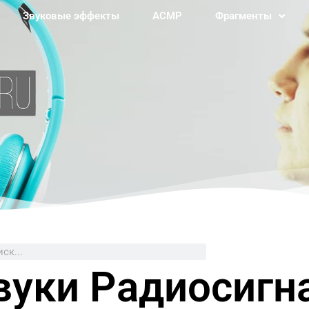
Звуковые эффекты
АСМР
Фрагменты
ск
вуки Радиосигн